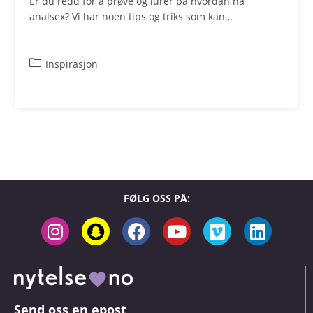
Er du redd for å prøve og lurer på hvordan ha
analsex? Vi har noen tips og triks som kan…
Inspirasjon
FØLG OSS PÅ:
Send oss en epost