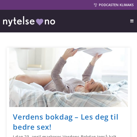
PODCASTEN KLIMAKS
Verdens bokdag – Les deg til
bedre sex!
I dag 23. april markeres Verdens Bokdag (også kalt