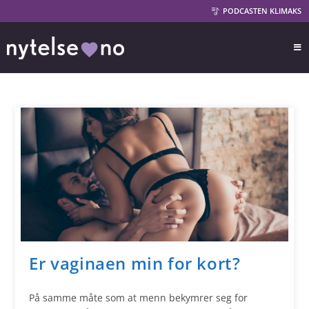
PODCASTEN KLIMAKS
Er vaginaen min for kort?
På samme måte som at menn bekymrer seg for