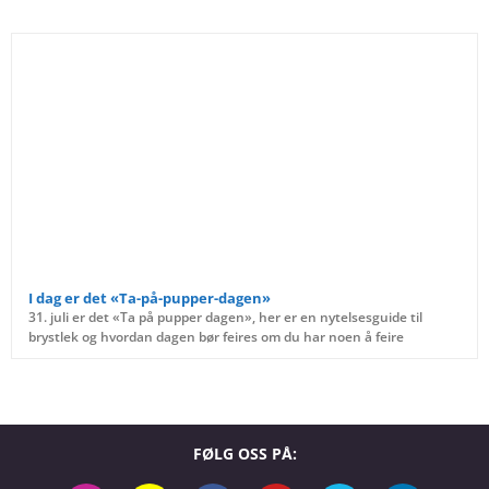
I dag er det «Ta-på-pupper-dagen»
31. juli er det «Ta på pupper dagen», her er en nytelsesguide til
brystlek og hvordan dagen bør feires om du har noen å feire
FØLG OSS PÅ: