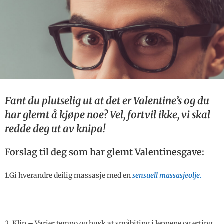
Fant du plutselig ut at det er Valentine’s og du
har glemt å kjøpe noe? Vel, fortvil ikke, vi skal
redde deg ut av knipa!
Forslag til deg som har glemt Valentinesgave:
1.Gi hverandre deilig massasje med en
sensuell massasjeolje.
2. Klin – Varier tempo og husk at småbiting i leppene og erting