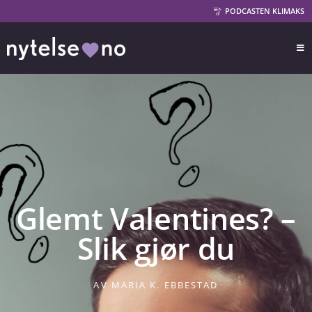
PODCASTEN KLIMAKS
Glemt Valentines? –
Slik gjør du
AV
MARIA K. EBBESTAD