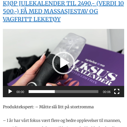
KJØP JULEKALENDER TIL 2490,- (VERDI 10
500,-) FÅ MED MASSASJESTAV OG
VAGFRITT LEKETØY
Videoavspiller
00:00
00:06
Produktekspert: – Måtte slå litt på stortromma
– I år har vårt fokus vært flere og bedre opplevelser til mannen,