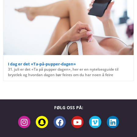
I dag er det «Ta-på-pupper-dagen»
31. juli er det «Ta på pupper dagen», her er en nytelsesguide til
brystlek og hvordan dagen bør feires om du har noen å feire
FØLG OSS PÅ: