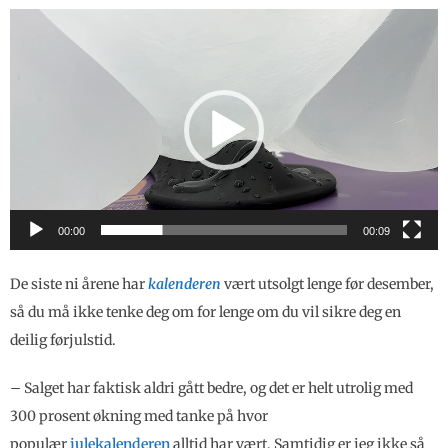
Videoavspiller
00:00
00:09
De siste ni årene har
kalenderen
vært utsolgt lenge før desember,
så du må ikke tenke deg om for lenge om du vil sikre deg en
deilig førjulstid.
– Salget har faktisk aldri gått bedre, og det er helt utrolig med
300 prosent økning med tanke på hvor
populær
julekalenderen
alltid har vært. Samtidig er jeg ikke så