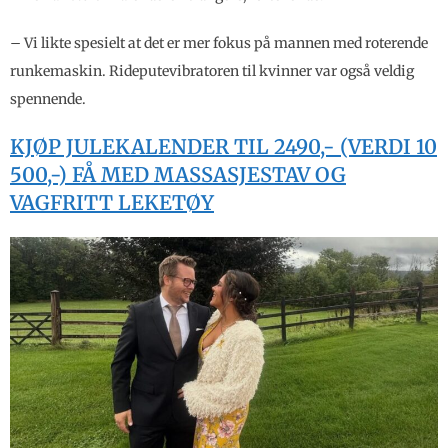
– Vi likte spesielt at det er mer fokus på mannen med roterende
runkemaskin. Rideputevibratoren til kvinner var også veldig
spennende.
KJØP JULEKALENDER TIL 2490,- (VERDI 10
500,-) FÅ MED MASSASJESTAV OG
VAGFRITT LEKETØY