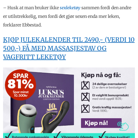
– Husk at man bruker ikke
sexleketøy
sammen fordi den andre
er utilstrekkelig, men fordi det gjør sexen enda mer leken,
forklarer Ebbestad.
KJØP JULEKALENDER TIL 2490,- (VERDI 10
500,-) FÅ MED MASSASJESTAV OG
VAGFRITT LEKETØY