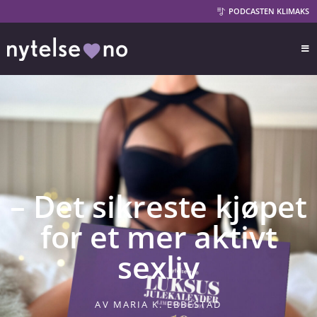
PODCASTEN KLIMAKS
– Det sikreste kjøpet
for et mer aktivt
sexliv
AV
MARIA K. EBBESTAD